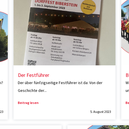
Der Festführer
B
i?
Der über fünfzigseitige Festführer ist da: Von der
W
Geschichte der...
un
Beitrag lesen
Be
023
5. August 2023